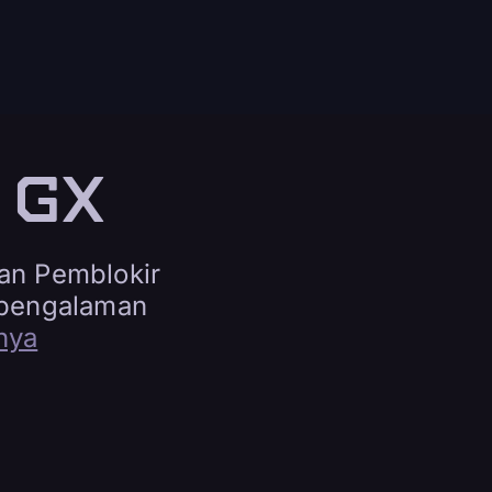
i GX
gan Pemblokir
k pengalaman
nya