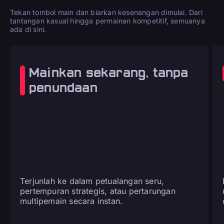
Tekan tombol main dan biarkan kesenangan dimulai. Dari
tantangan kasual hingga permainan kompetitif, semuanya
ada di sini.
Mainkan sekarang, tanpa
penundaan
Terjunlah ke dalam petualangan seru,
pertempuran strategis, atau pertarungan
multipemain secara instan.