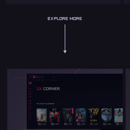
EXPLORE MORE