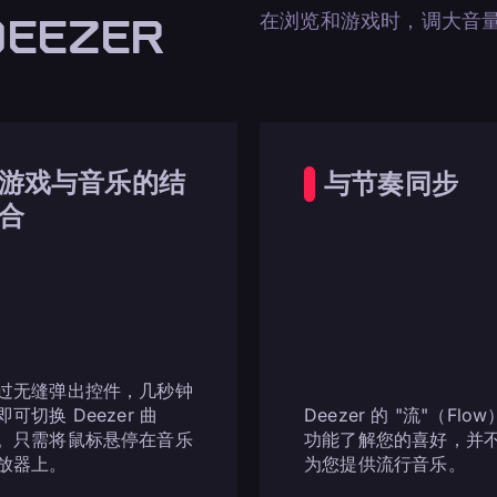
在浏览和游戏时，调大音
DEEZER
游戏与音乐的结
与节奏同步
合
过无缝弹出控件，几秒钟
即可切换 Deezer 曲
Deezer 的 "流"（Flow
。只需将鼠标悬停在音乐
功能了解您的喜好，并
放器上。
为您提供流行音乐。