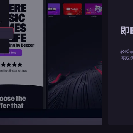
即
轻松
停或跳