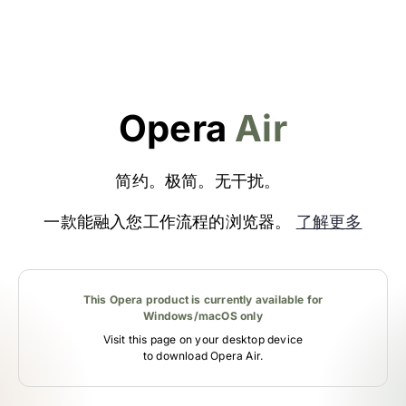
Opera
Air
简约。极简。无干扰。
一款能融入您工作流程的浏览器。
了解更多
This Opera product is currently available for
Windows/macOS only
Visit this page on your desktop device
to download Opera Air.