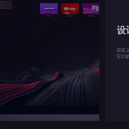
设
自定
它们