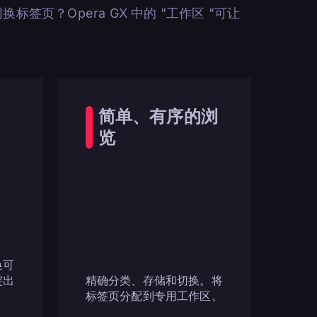
签页？Opera GX 中的 "工作区 "可让
简单、有序的浏
览
换可
突出
精确分类、存储和切换。将
标签页分配到专用工作区。