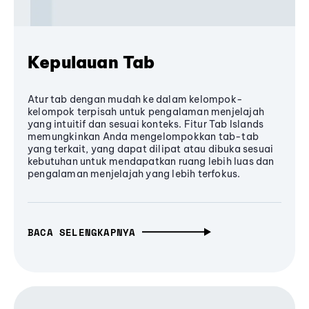
Kepulauan Tab
Atur tab dengan mudah ke dalam kelompok-
kelompok terpisah untuk pengalaman menjelajah
yang intuitif dan sesuai konteks. Fitur Tab Islands
memungkinkan Anda mengelompokkan tab-tab
yang terkait, yang dapat dilipat atau dibuka sesuai
kebutuhan untuk mendapatkan ruang lebih luas dan
pengalaman menjelajah yang lebih terfokus.
BACA SELENGKAPNYA