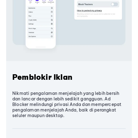
Pemblokir Iklan
Nikmati pengalaman menjelajah yang lebih bersih
dan lancar dengan lebih sedikit gangguan. Ad
Blocker melindungi privasi Anda dan mempercepat
pengalaman menjelajah Anda, baik di perangkat
seluler maupun desktop.