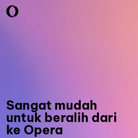
Sangat mudah
untuk beralih dari
ke Opera