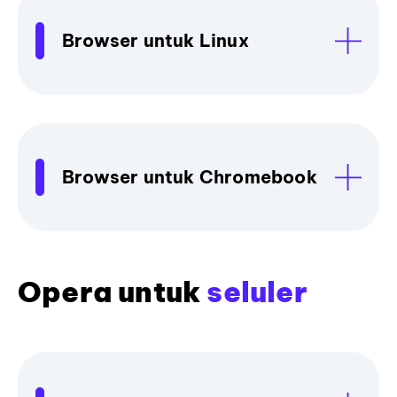
Browser untuk Linux
Browser untuk Chromebook
Opera untuk
seluler