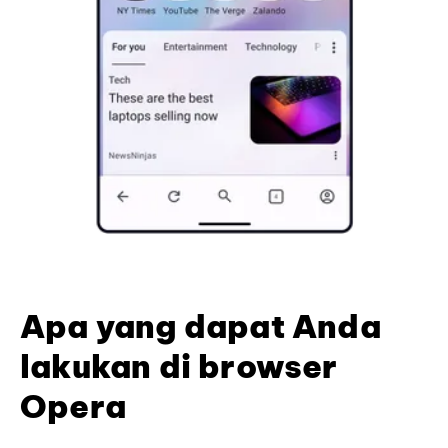
Apa yang dapat Anda
lakukan di browser
Opera