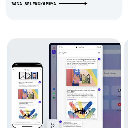
BACA SELENGKAPNYA