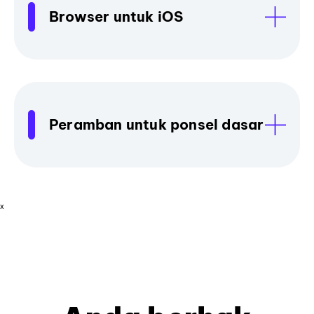
Browser untuk iOS
Peramban untuk ponsel dasar
x