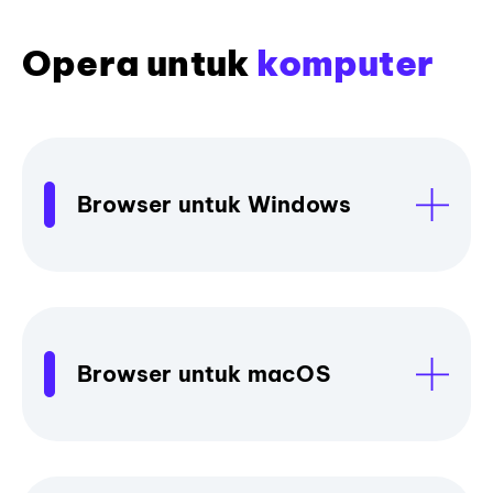
Opera untuk
komputer
Browser untuk Windows
Browser untuk macOS