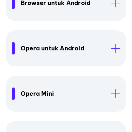
Browser untuk Android
Opera untuk Android
Opera Mini