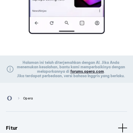
Halaman ini telah diterjemahkan dengan AI. Jika Anda
menemukan kesalahan, bantu kami memperbaikinya dengan
melaporkannya di
forums.opera.com
.
Jika terdapat perbedaan, versi bahasa Inggris yang berlaku.
Opera
Fitur