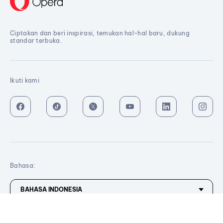
Ciptakan dan beri inspirasi, temukan hal-hal baru, dukung
standar terbuka.
Ikuti kami
Bahasa:
© 1995-2026 Opera Norway