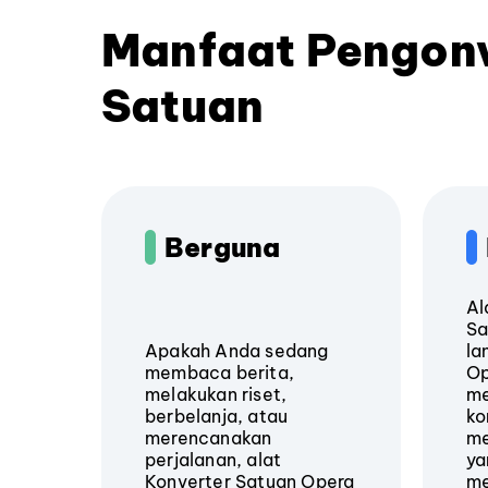
Manfaat Pengonv
Satuan
Berguna
Al
Sa
Apakah Anda sedang
la
membaca berita,
Op
melakukan riset,
me
berbelanja, atau
ko
merencanakan
me
perjalanan, alat
ya
Konverter Satuan Opera
me