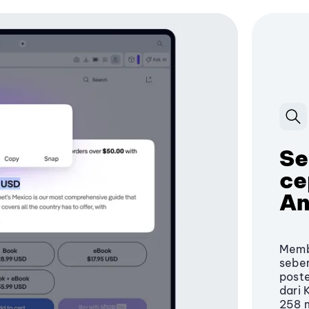
Se
ce
An
Membu
seber
poste
dari 
258 m