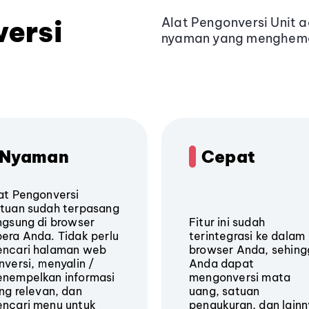
ersi
Alat Pengonversi Unit 
nyaman yang menghema
Nyaman
Cepat
at Pengonversi
tuan sudah terpasang
ngsung di browser
Fitur ini sudah
era Anda. Tidak perlu
terintegrasi ke dalam
ncari halaman web
browser Anda, sehin
nversi, menyalin /
Anda dapat
nempelkan informasi
mengonversi mata
ng relevan, dan
uang, satuan
ncari menu untuk
pengukuran, dan lain