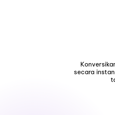
Konversika
secara insta
t