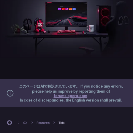
このページはAIで翻訳されています。 If you notice any errors,
please help us improve by reporting them at
forums.opera.com
.
In case of discrepancies, the English version shall prevail.
GX
Features
Tidal