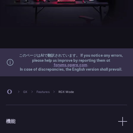
このページはAIで翻訳されています。 If you notice any errors,
please help us improve by reporting them at
forums.opera.com
.
In case of discrepancies, the English version shall prevail.
GX
Features
RGX Mode
機能