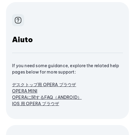
Aiuto
If you need some guidance, explore the related help
pages below for more support:
デスクトップ用 OPERA ブラウザ
OPERA MINI
OPERAに関するFAQ（ANDROID）
IOS 用 OPERA ブラウザ