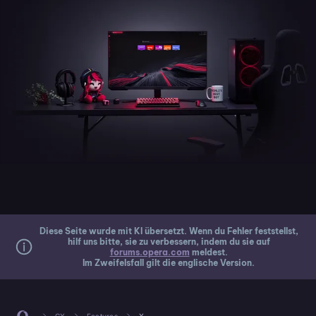
Diese Seite wurde mit KI übersetzt. Wenn du Fehler feststellst,
hilf uns bitte, sie zu verbessern, indem du sie auf
forums.opera.com
meldest.
Im Zweifelsfall gilt die englische Version.
GX
Features
X