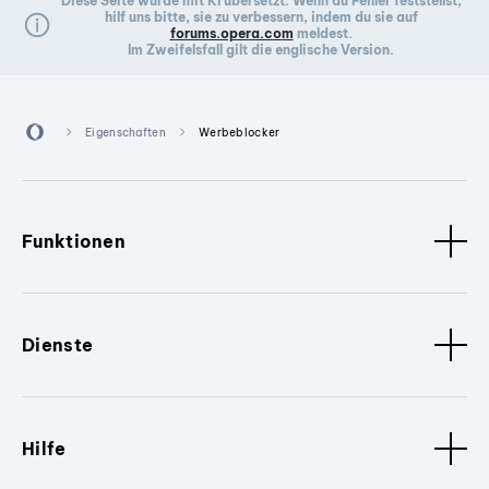
Diese Seite wurde mit KI übersetzt. Wenn du Fehler feststellst,
hilf uns bitte, sie zu verbessern, indem du sie auf
forums.opera.com
meldest.
Im Zweifelsfall gilt die englische Version.
Eigenschaften
Werbeblocker
Funktionen
Dienste
Hilfe