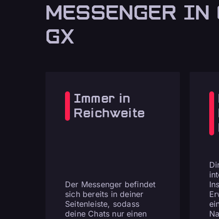
MESSENGER IN
GX
Immer in
Reichweite
Di
in
Der Messenger befindet
In
sich bereits in deiner
Er
Seitenleiste, sodass
ei
deine Chats nur einen
Na