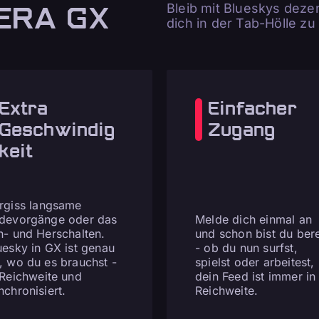
ERA GX
Bleib mit Blueskys dez
dich in der Tab-Hölle zu 
Extra
Einfacher
Geschwindig
Zugang
keit
rgiss langsame
devorgänge oder das
Melde dich einmal an
n- und Herschalten.
und schon bist du bere
uesky in GX ist genau
- ob du nun surfst,
, wo du es brauchst -
spielst oder arbeitest,
 Reichweite und
dein Feed ist immer in
nchronisiert.
Reichweite.