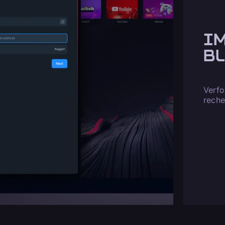
I
B
Verfo
reche