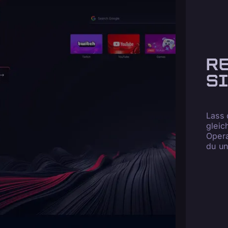
R
S
Lass 
gleic
Opera
du un