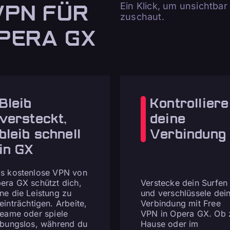
VPN FÜR
Ein Klick, um unsichtbar
zuschaut.
PERA GX
Bleib
Kontrolliere
versteckt,
deine
bleib schnell
Verbindung
in GX
s kostenlose VPN von
era GX schützt dich,
Verstecke dein Surfen
ne die Leistung zu
und verschlüssele dei
einträchtigen. Arbeite,
Verbindung mit Free
reame oder spiele
VPN in Opera GX. Ob 
ibungslos, während du
Hause oder im