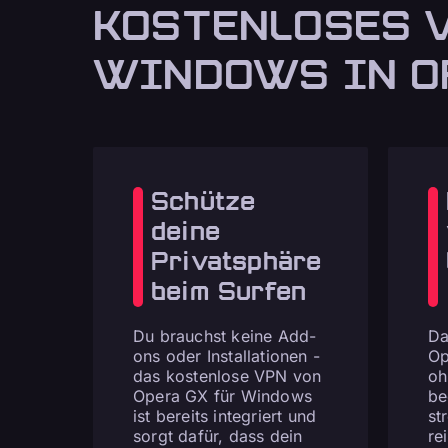
KOSTENLOSES 
WINDOWS IN O
Schütze
deine
Privatsphäre
beim Surfen
Du brauchst keine Add-
Da
ons oder Installationen -
Op
das kostenlose VPN von
oh
Opera GX für Windows
be
ist bereits integriert und
st
sorgt dafür, dass dein
re