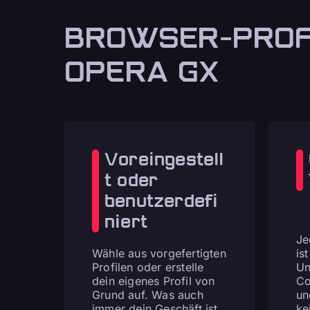
BROWSER-PROF
OPERA GX
Voreingestell
t oder
benutzerdefi
niert
Je
Wähle aus vorgefertigten
is
Profilen oder erstelle
Un
dein eigenes Profil von
Co
Grund auf. Was auch
un
immer dein Geschäft ist,
ke