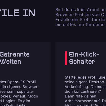
ILE IN
Bist du es leid, Arbeit 
Browser-Profilen von Op
Erstelle ein Profil für d
ein drittes nur für dein
Getrennte
Ein-Klick-
Welten
Schalter
Starte jedes Profil übe
des Opera GX-Profil
seine eigene Desktop-
t ein eigenes Browser-
Verknüpfung. Du muss
iversum: separate
dich konzentrieren?
okies, Verlauf, Mods
Dann rufe deinen
d Logins. Es gibt
Arbeitsbrowser auf. D
ine Datenlecks
bist live dabei? Wechs