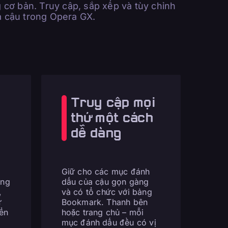
 cơ bản. Truy cập, sắp xếp và tùy chỉnh
 cậu trong Opera GX.
Truy cập mọi
thứ một cách
dễ dàng
Giữ cho các mục đánh
ang
dấu của cậu gọn gàng
,
và có tổ chức với bảng
ư
Bookmark. Thanh bên
ển
hoặc trang chủ – mỗi
mục đánh dấu đều có vị