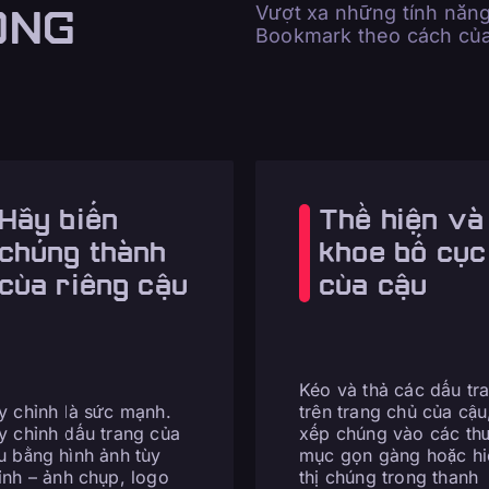
ONG
Vượt xa những tính năng
Bookmark theo cách của
Hãy biến
Thể hiện và
chúng thành
khoe bố cục
của riêng cậu
của cậu
Kéo và thả các dấu tr
y chỉnh là sức mạnh.
trên trang chủ của cậu
y chỉnh dấu trang của
xếp chúng vào các th
u bằng hình ảnh tùy
mục gọn gàng hoặc hi
ỉnh – ảnh chụp, logo
thị chúng trong thanh