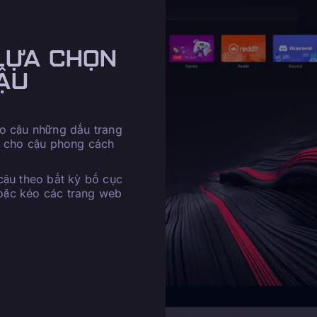
LỰA CHỌN
ẬU
ho cậu những dấu trang
 cho cậu phong cách
cậu theo bất kỳ bố cục
oặc kéo các trang web