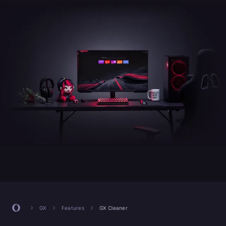
GX
Features
GX Cleaner