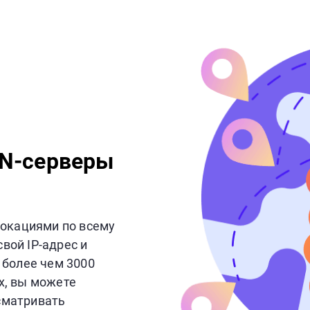
N-серверы
окациями по всему
вой IP-адрес и
С более чем 3000
х, вы можете
сматривать