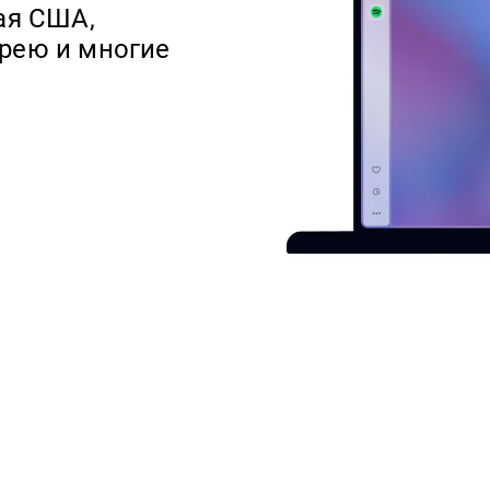
ая США,
рею и многие