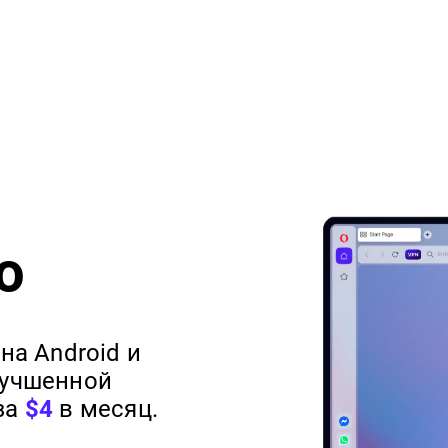
o
на Android и
лучшенной
за
$
4
в месяц.