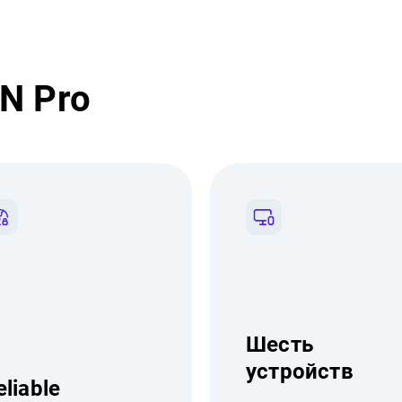
N Pro
Шесть
устройств
eliable