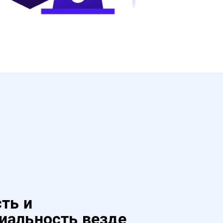
ть и
иальность везде