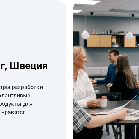
рг, Швеция
нтры разработки
алантливые
родукты для
 нравятся.