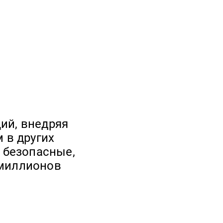
ций, внедряя
 в других
 безопасные,
 миллионов