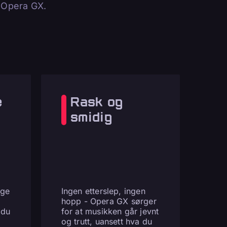
i Opera GX.
e
Rask og
smidig
ige
Ingen etterslep, ingen
hopp - Opera GX sørger
 du
for at musikken går jevnt
og trutt, uansett hva du