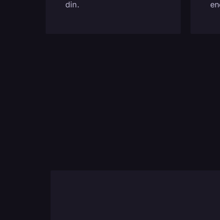
din.
en