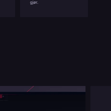
gjør.