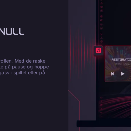
 NULL
ollen. Med de raske
tte på pause og hoppe
ass i spillet eller på