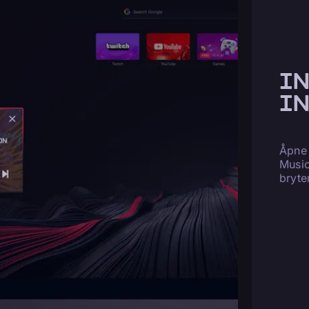
I
I
Åpne 
Music
bryte