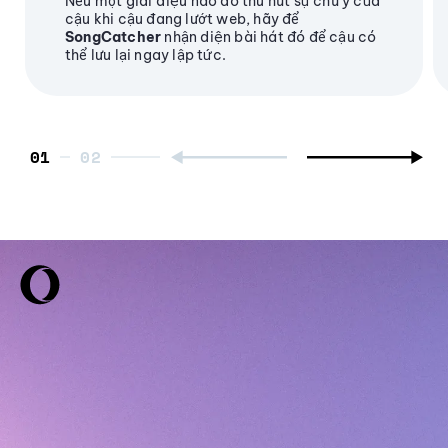
Nếu một giai điệu nào đó thu hút sự chú ý của
cậu khi cậu đang lướt web, hãy để
SongCatcher
nhận diện bài hát đó để cậu có
thể lưu lại ngay lập tức.
01