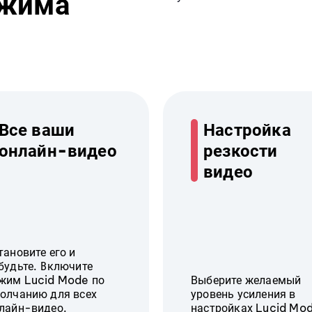
ежима
Все ваши
Настройка
онлайн-видео
резкости
видео
тановите его и
будьте. Включите
жим Lucid Mode по
Выберите желаемый
олчанию для всех
уровень усиления в
лайн-видео.
настройках Lucid Mo