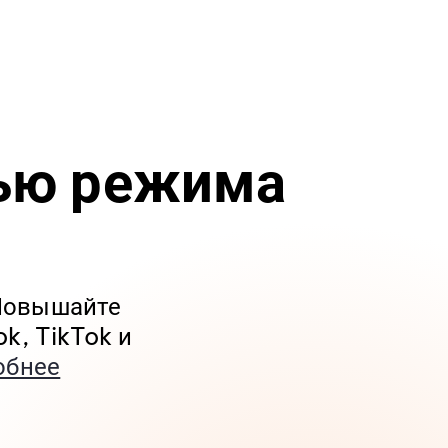
ью режима
 Повышайте
k, TikTok и
обнее