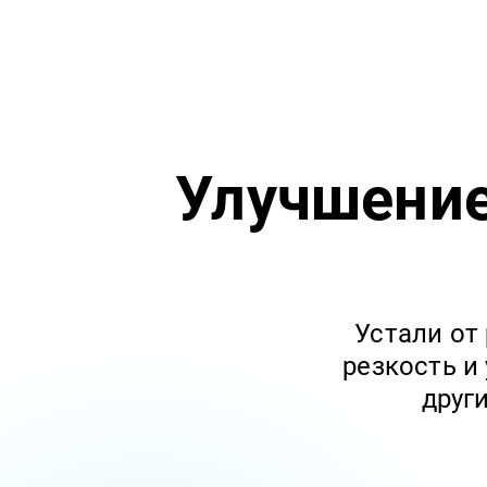
Улучшени
Устали от
резкость и
друг