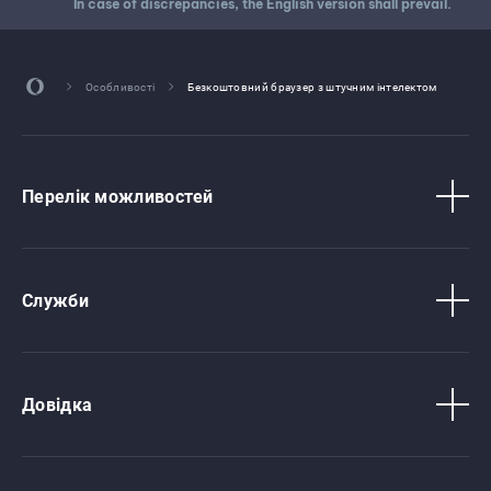
In case of discrepancies, the English version shall prevail.
Особливості
Безкоштовний браузер з штучним інтелектом
Перелік можливостей
Служби
Довідка