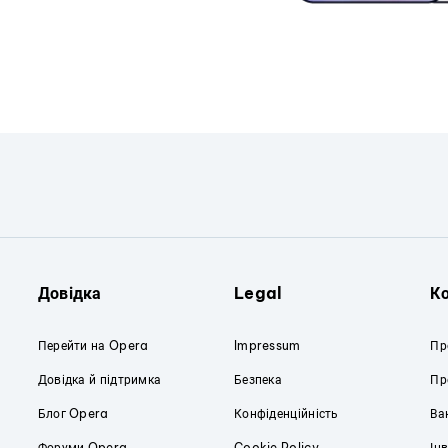
Довідка
Legal
К
Перейти на Opera
Impressum
Пр
Довідка й підтримка
Безпека
Пр
Блог Opera
Конфіденційність
Ва
Форуми Opera
Cookie Policy
Ін