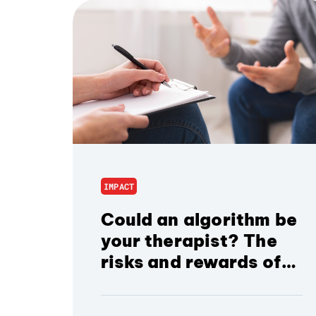
IMPACT
Could an algorithm be
your therapist? The
risks and rewards of
AI in mental health