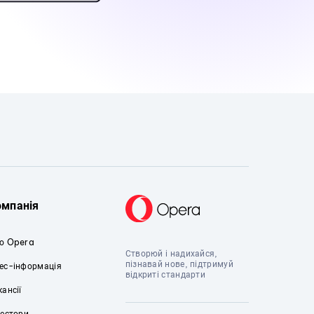
омпанія
о Opera
Створюй і надихайся,
пізнавай нове, підтримуй
ес-інформація
відкриті стандарти
кансії
вестори