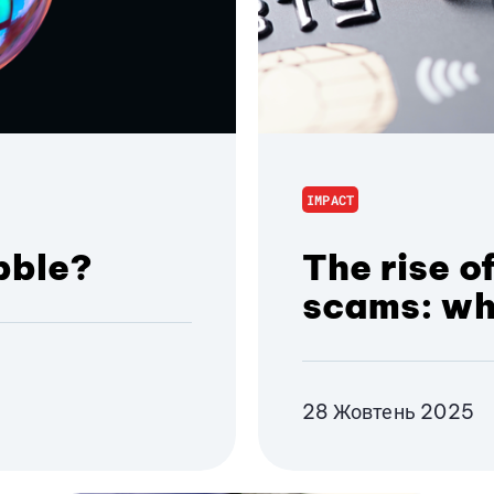
IMPACT
bble?
The rise 
scams: wh
28 Жовтень 2025