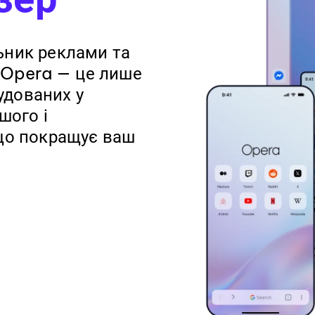
ьник реклами та
 Opera — це лише
будованих у
шого і
що покращує ваш