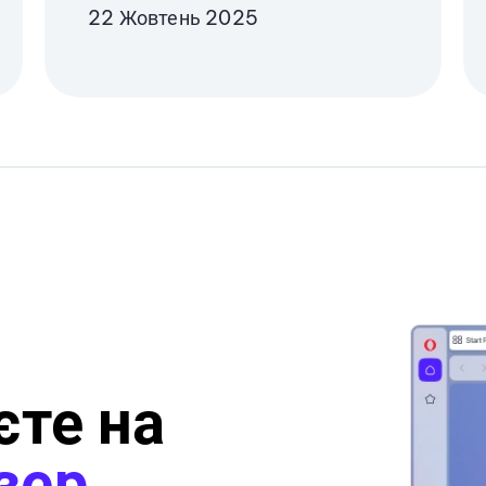
22 Жовтень 2025
єте на
зер