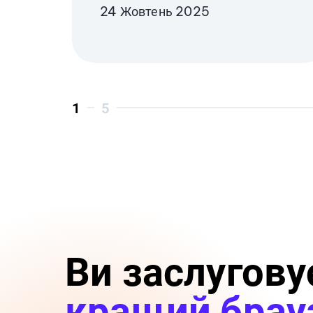
24 Жовтень 2025
1
5
Ви заслугову
кращий брау