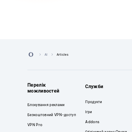
AI
Articles
Перелік
Служби
можливостей
Продукти
Блокування реклами
Ігри
Безкоштовний VPN-доступ
Addons
VPN Pro
Обліковий запис Opera