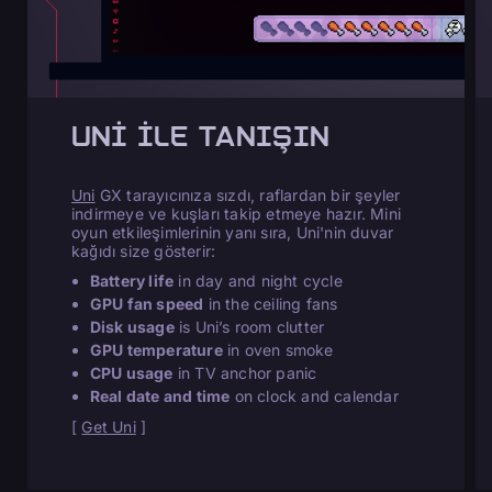
UNI ILE TANIŞIN
Uni
GX tarayıcınıza sızdı, raflardan bir şeyler
indirmeye ve kuşları takip etmeye hazır. Mini
oyun etkileşimlerinin yanı sıra, Uni'nin duvar
kağıdı size gösterir:
Battery life
in day and night cycle
GPU fan speed
in the ceiling fans
Disk usage
is Uni’s room clutter
GPU temperature
in oven smoke
CPU usage
in TV anchor panic
Real date and time
on clock and calendar
[
Get Uni
]