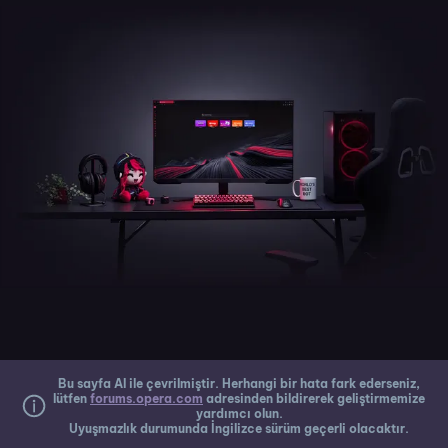
Bu sayfa AI ile çevrilmiştir. Herhangi bir hata fark ederseniz,
lütfen
forums.opera.com
adresinden bildirerek geliştirmemize
yardımcı olun.
Uyuşmazlık durumunda İngilizce sürüm geçerli olacaktır.