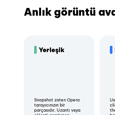
Anlık görüntü ava
Yerleşik
Snapshot zaten Opera
U
tarayıcınızın bir
cl
parçasıdır. Uzantı veya
th