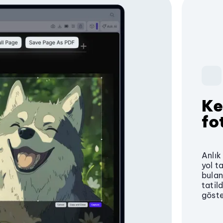
Ke
fo
Anlık
yol t
bulan
tatil
göste