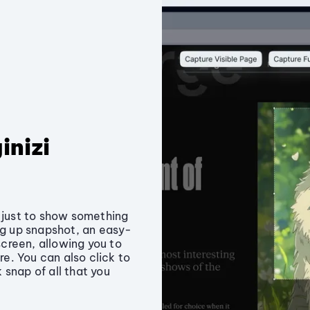
inizi
n just to show something
ing up snapshot, an easy-
creen, allowing you to
e. You can also click to
 snap of all that you