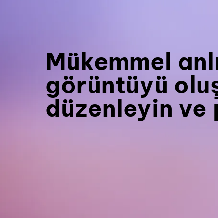
Mükemmel anl
görüntüyü olu
düzenleyin ve 