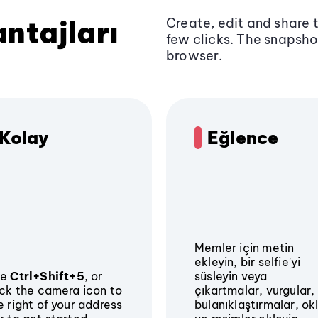
ntajları
Create, edit and share t
few clicks. The snapshot
browser.
Kolay
Eğlence
Memler için metin
ekleyin, bir selfie'yi
se
Ctrl+Shift+5
, or
süsleyin veya
ick the camera icon to
çıkartmalar, vurgular,
e right of your address
bulanıklaştırmalar, ok