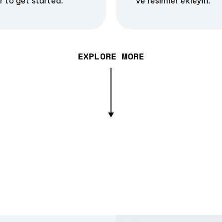
r to get started.
ve resimler ekleyin.
EXPLORE MORE