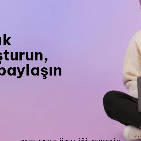
ık
şturun,
paylaşın