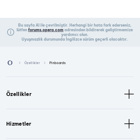
Bu sayfa AI ile çevrilmiştir. Herhangi bir hata fark ederseniz,
lütfen
forums.opera.com
adresinden bildirerek geliştirmemize
yardımcı olun.
Uyuşmazlık durumunda İngilizce sürüm geçerli olacaktır.
Özellikler
Pinboards
Özellikler
Hizmetler