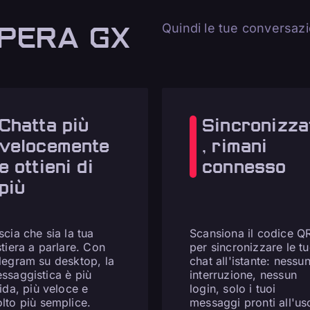
PERA GX
Quindi le tue conversazi
Chatta più
Sincronizza
velocemente
, rimani
e ottieni di
connesso
più
scia che sia la tua
Scansiona il codice Q
stiera a parlare. Con
per sincronizzare le t
legram su desktop, la
chat all'istante: nessu
ssaggistica è più
interruzione, nessun
uida, più veloce e
login, solo i tuoi
lto più semplice.
messaggi pronti all'us