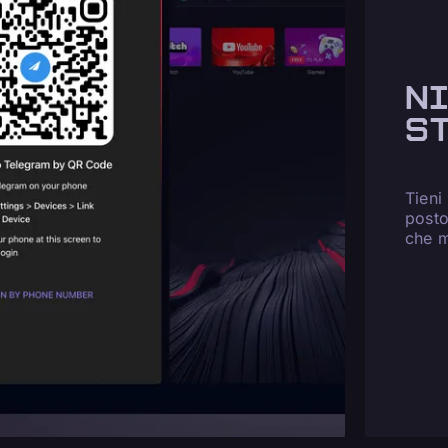
NI
S
Tieni
posto
che m