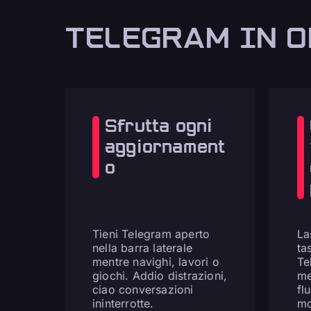
TELEGRAM IN O
Sfrutta ogni
aggiornament
o
Tieni Telegram aperto
La
nella barra laterale
ta
mentre navighi, lavori o
Te
giochi. Addio distrazioni,
me
ciao conversazioni
fl
ininterrotte.
mo