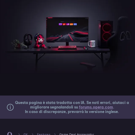
Questa pagina è stata tradotta con IA. Se noti errori, aiutaci a
migliorare segnalandoli su
forums.opera.com
.
In caso di discrepanze, prevarrà la versione inglese.
GX
Features
Game Deal Aggregator