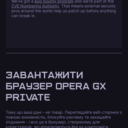
We’ve got a
bug bounty program
and we’re part of the
CVE Numbering Authority
. That means external security
pros around the world help us patch up before anything
can break in.
ЗАВАНТАЖИТИ
БРАУЗЕР OPERA GX
PRIVATE
Тому що ваші дані - не товар. Переглядайте веб-сторінки з
повною анонімністю, блокуйте рекламу та захищайте
з'єднання - і все це в браузері, створеному для
користувачів, які відмовляються йти на компроміси.