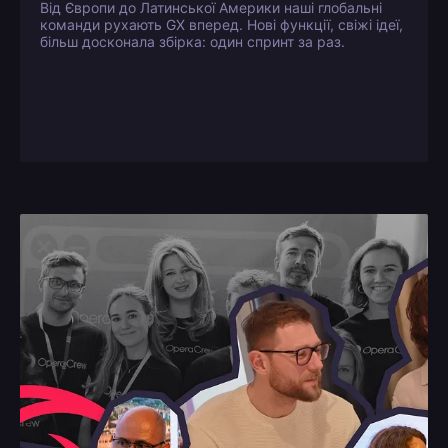
Від Європи до Латинської Америки наші глобальні
команди рухають GX вперед. Нові функції, свіжі ідеї,
більш досконала збірка: один спринт за раз.