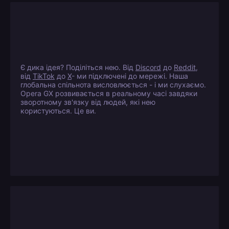
Є дика ідея? Поділіться нею. Від
Discord
до
Reddit
,
від
TikTok
до
X
- ми підключені до мережі. Наша
глобальна спільнота висловлюється - і ми слухаємо.
Opera GX розвивається в реальному часі завдяки
зворотному зв'язку від людей, які нею
користуються. Це ви.