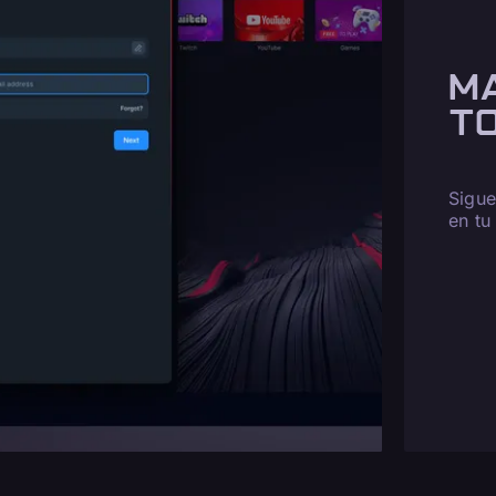
M
T
Sigue
en tu