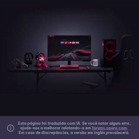
Esta página foi traduzida com IA. Se você notar algum erro,
ajude-nos a melhorar relatando-o em
forums.opera.com
.
Em caso de discrepâncias, a versão em inglês prevalecerá.