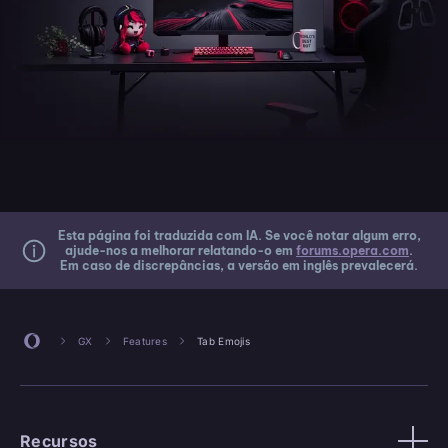
Esta página foi traduzida com IA. Se você notar algum erro,
ajude-nos a melhorar relatando-o em
forums.opera.com
.
Em caso de discrepâncias, a versão em inglês prevalecerá.
GX
Features
Tab Emojis
Recursos