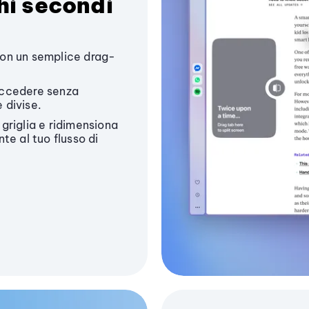
hi secondi
 con un semplice drag-
 accedere senza
e divise.
 griglia e ridimensiona
te al tuo flusso di