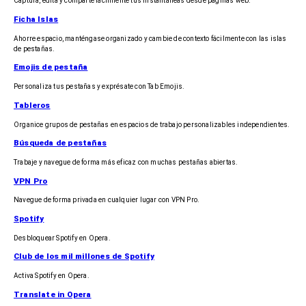
Captura, edita y comparte fácilmente tus instantáneas desde páginas web.
Ficha Islas
Ahorre espacio, manténgase organizado y cambie de contexto fácilmente con las islas
de pestañas.
Emojis de pestaña
Personaliza tus pestañas y exprésate con Tab Emojis.
Tableros
Organice grupos de pestañas en espacios de trabajo personalizables independientes.
Búsqueda de pestañas
Trabaje y navegue de forma más eficaz con muchas pestañas abiertas.
VPN Pro
Navegue de forma privada en cualquier lugar con VPN Pro.
Spotify
Desbloquear Spotify en Opera.
Club de los mil millones de Spotify
Activa Spotify en Opera.
Translate in Opera