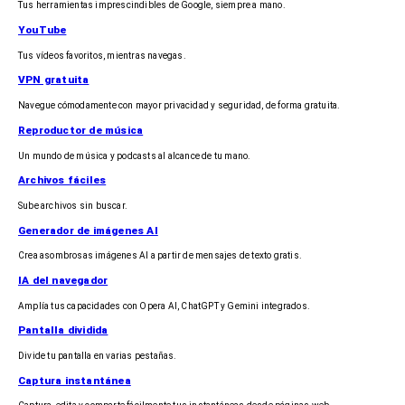
Tus herramientas imprescindibles de Google, siempre a mano.
YouTube
Tus vídeos favoritos, mientras navegas.
VPN gratuita
Navegue cómodamente con mayor privacidad y seguridad, de forma gratuita.
Reproductor de música
Un mundo de música y podcasts al alcance de tu mano.
Archivos fáciles
Sube archivos sin buscar.
Generador de imágenes AI
Crea asombrosas imágenes AI a partir de mensajes de texto gratis.
IA del navegador
Amplía tus capacidades con Opera AI, ChatGPT y Gemini integrados.
Pantalla dividida
Divide tu pantalla en varias pestañas.
Captura instantánea