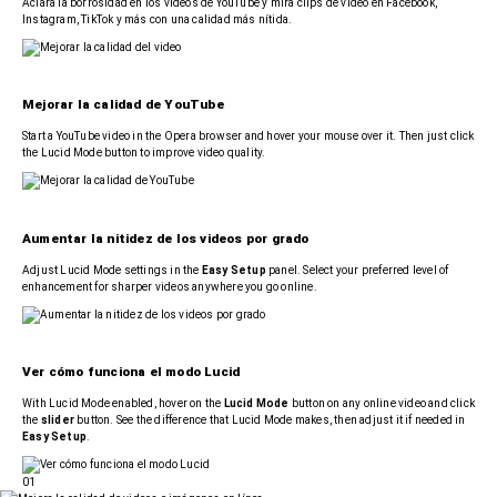
Aclara la borrosidad en los videos de YouTube y mira clips de video en Facebook,
Instagram, TikTok y más con una calidad más nítida.
Mejorar la calidad de YouTube
Start a YouTube video in the Opera browser and hover your mouse over it. Then just click
the Lucid Mode button to improve video quality.
Aumentar la nitidez de los videos por grado
Adjust Lucid Mode settings in the
Easy Setup
panel. Select your preferred level of
enhancement for sharper videos anywhere you go online.
Ver cómo funciona el modo Lucid
With Lucid Mode enabled, hover on the
Lucid Mode
button on any online video and click
the
slider
button. See the difference that Lucid Mode makes, then adjust it if needed in
Easy Setup
.
01