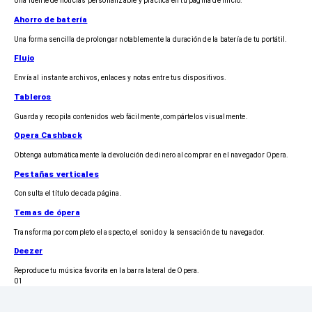
Una fuente de noticias personalizable y práctica en tu página de inicio.
Ahorro de batería
Una forma sencilla de prolongar notablemente la duración de la batería de tu portátil.
Flujo
Envía al instante archivos, enlaces y notas entre tus dispositivos.
Tableros
Guarda y recopila contenidos web fácilmente, compártelos visualmente.
Opera Cashback
Obtenga automáticamente la devolución de dinero al comprar en el navegador Opera.
Pestañas verticales
Consulta el título de cada página.
Temas de ópera
Transforma por completo el aspecto, el sonido y la sensación de tu navegador.
Deezer
Reproduce tu música favorita en la barra lateral de Opera.
01