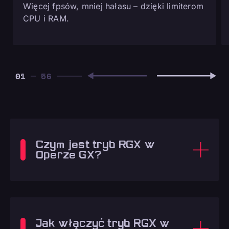
Więcej fpsów, mniej hałasu – dzięki limiterom
CPU i RAM.
01
Czym jest tryb RGX w
Operze GX?
Jak włączyć tryb RGX w