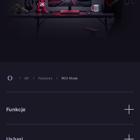
GX
Features
RGX Mode
Funkcje
Usługi