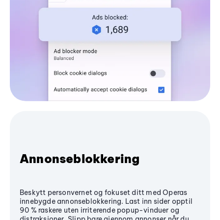
Annonseblokkering
Beskytt personvernet og fokuset ditt med Operas
innebygde annonseblokkering. Last inn sider opptil
90 % raskere uten irriterende popup-vinduer og
distraksjoner. Slipp bare gjennom annonser når du