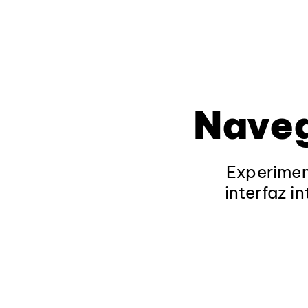
Naveg
Experimen
interfaz i