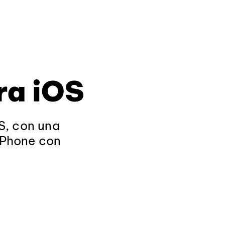
ra iOS
S, con una
 iPhone con