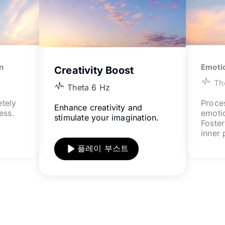
n
Emotio
Creativity Boost
Th
Theta 6
Hz
tely
Proce
Enhance creativity and
ess.
emotio
stimulate your imagination.
Foste
inner 
플레이 부스트