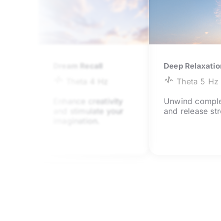
Dream Recall
Deep Relaxatio
Theta 4
Hz
Theta 5
Hz
Enhance creativity
Unwind comple
and stimulate your
and release str
imagination.