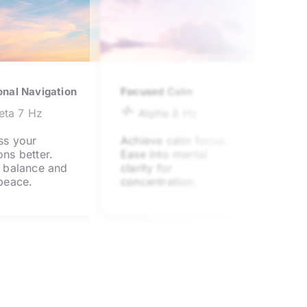
nal Navigation
Focused Calm
eta 7
Hz
Alpha 8
Hz
ss your
Achieve calm focus.
ns better.
Ease into mental
r balance and
clarity for
peace.
concentration.