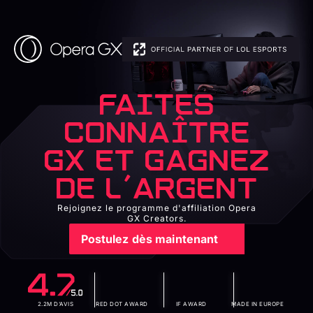
FAITES
CONNAÎTRE
GX ET GAGNEZ
DE L'ARGENT
Rejoignez le programme d'affiliation Opera
GX Creators.
Postulez dès maintenant
2.2M D'AVIS
RED DOT AWARD
IF AWARD
MADE IN EUROPE